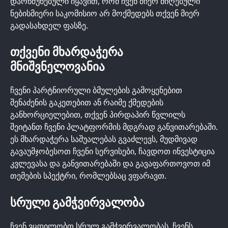
დარწმუნებული იყავით, რომ ჩვენ მიერ მიღებული
ნებისმიერი საკომისიო არ მოქმედებს თქვენ მიერ
გადასახდელ ფასზე.
ᲗᲥᲕᲔᲜᲘ ᲛᲮᲐᲠᲓᲐᲭᲔᲠᲐ
ᲛᲜᲘᲨᲕᲜᲔᲚᲝᲕᲐᲜᲘᲐ
ჩვენი პარტნიორული ბმულების გამოყენებით
შენაძენის გაკეთებით ან რაიმე ქმედების
განხორციელებით, თქვენ პირდაპირ წვლილს
შეიტანთ ჩვენი პლატფორმის მდგრად განვითარებაში.
ეს მხარდაჭერა საშუალებას გვაძლევს, მუდმივად
გავაუმჯობესოთ ჩვენი სერვისები, ჩავდოთ ინვესტიცია
კვლევასა და განვითარებაში და გავაფართოვოთ იმ
თემების სპექტრი, რომლებსაც ვფარავთ.
ᲡᲠᲣᲚᲘ ᲒᲐᲛᲭᲕᲘᲠᲕᲐᲚᲝᲑᲐ
ჩვენ ვცდილობთ სრულ გამჭვირვალობას. ჩვენს