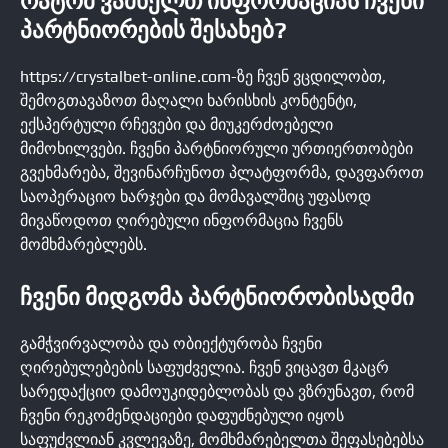
ᲠᲐᲢᲝᲛ ᲕᲐᲛᲮᲔᲚᲗ ᲘᲜᲤᲝᲠᲛᲐᲪᲘᲐᲡ ᲩᲕᲔᲜᲘ
ᲞᲐᲠᲢᲜᲘᲝᲠᲔᲑᲘᲡ ᲨᲔᲡᲐᲮᲔᲑ?
https://crystalbet-online.com-ზე ჩვენ ვცდილობთ,
შემოგთავაზოთ მაღალი ხარისხის კონტენტი,
ექსპერტული რჩევები და მიუკერძოებელი
მიმოხილვები. ჩვენი პარტნიორული ურთიერთობები
გვეხმარება, შევინარჩუნოთ პლატფორმა, დავფაროთ
საოპერაციო ხარჯები და მომავალშიც უფასოდ
მივაწოდოთ ღირებული ინფორმაცია ჩვენს
მომხმარებლებს.
ᲩᲕᲔᲜᲘ ᲛᲘᲓᲒᲝᲛᲐ ᲞᲐᲠᲢᲜᲘᲝᲠᲝᲑᲘᲡᲐᲓᲛᲘ
გამჭვირვალობა და ობიექტურობა ჩვენი
ღირებულებების საფუძველია. ჩვენ ვიცავთ მკაცრ
სარედაქციო დამოუკიდებლობას და ვზრუნავთ, რომ
ჩვენი რეკომენდაციები დაფუძნებული იყოს
საფუძვლიან კვლევაზე, მომხმარებელთა შეფასებებსა