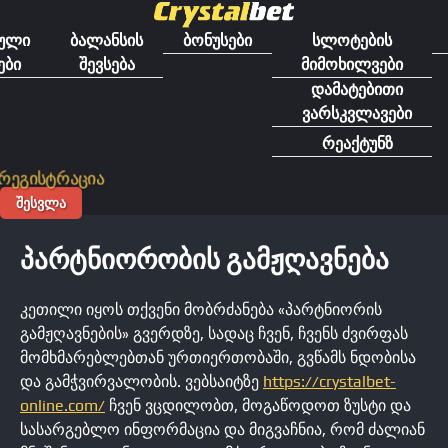
გადასვლა
შინაარსზე
ული
ბალანსის
ბონუსები
სლოტების
ები
შევსება
მიმოხილვები
დამატებითი
ვარსკვლავები
რეაქტუნზ
რეგისტრაცია
ᲨᲔᲡᲕᲚᲐ
ᲞᲐᲠᲢᲜᲘᲝᲠᲝᲑᲘᲡ ᲒᲐᲛᲟᲦᲐᲕᲜᲔᲑᲐ
კეთილი იყოს თქვენი მობრძანება «პარტნიორის
გამჟღავნების» გვერდზე, სადაც ჩვენ, ჩვენს ძვირფას
მომხმარებლებთან ურთიერთობაში, გვწამს ნდობისა
და გამჭვირვალობის. ვებსაიტზე
https://crystalbet-
online.com/
ჩვენ ვცდილობთ, მოგაწოდოთ ზუსტი და
სასარგებლო ინფორმაცია და მიგვაჩნია, რომ ძალიან