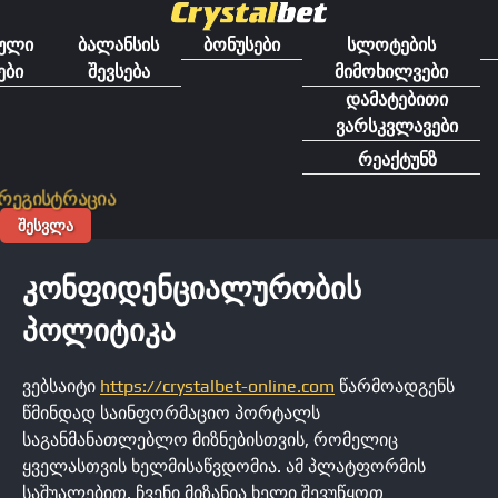
გადასვლა
შინაარსზე
ული
ბალანსის
ბონუსები
სლოტების
ები
შევსება
მიმოხილვები
დამატებითი
ვარსკვლავები
რეაქტუნზ
რეგისტრაცია
ᲨᲔᲡᲕᲚᲐ
ᲙᲝᲜᲤᲘᲓᲔᲜᲪᲘᲐᲚᲣᲠᲝᲑᲘᲡ
ᲞᲝᲚᲘᲢᲘᲙᲐ
ვებსაიტი
https://crystalbet-online.com
წარმოადგენს
წმინდად საინფორმაციო პორტალს
საგანმანათლებლო მიზნებისთვის, რომელიც
ყველასთვის ხელმისაწვდომია. ამ პლატფორმის
საშუალებით, ჩვენი მიზანია ხელი შევუწყოთ