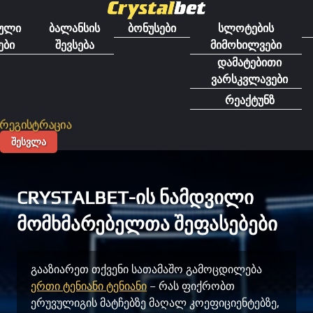
გადასვლა
შინაარსზე
ული
ბალანსის
ბონუსები
სლოტების
ები
შევსება
მიმოხილვები
დამატებითი
ვარსკვლავები
რეაქტუნზ
რეგისტრაცია
ᲨᲔᲡᲕᲚᲐ
CRYSTALBET-ᲘᲡ ᲜᲐᲛᲓᲕᲘᲚᲘ
ᲛᲝᲛᲮᲛᲐᲠᲔᲑᲔᲚᲗᲐ ᲨᲔᲤᲐᲡᲔᲑᲔᲑᲘ
გააზიარეთ თქვენი სათამაშო გამოცდილება
ერთი ტენიანი ტენიანი
– რას ფიქრობთ
ერუვულიგის მატჩებზე მაღალ კოეფიციენტებზე,