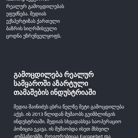
რეალურ გამოცდილებას
ეფუძნება. მედიას
ექსპერტიზას ქართული
ბაზრის სიღრმისეული
ცოდნა უზრუნველყოფს.
ᲒᲐᲛᲝᲪᲓᲘᲚᲔᲑᲐ ᲠᲔᲐᲚᲣᲠ
ᲡᲐᲛᲧᲐᲠᲝᲨᲘ ᲐᲖᲐᲠᲢᲣᲚᲘ
ᲗᲐᲛᲐᲨᲔᲑᲘᲡ ᲘᲜᲓᲣᲡᲢᲠᲘᲐᲨᲘ
მედია შაინიძეს ცხრა წელზე მეტი გამოცდილება
აქვს. ის 2013 წლიდან მუშაობს გეიმბლინგის
ინდუსტრიაში. მედიას სხვადასხვა საოპერაციო
პოზიცია ეკავა. ის მუშაობდა ისეთ მსხვილ
კომპანიებში, როგორებიცაა Europebet და