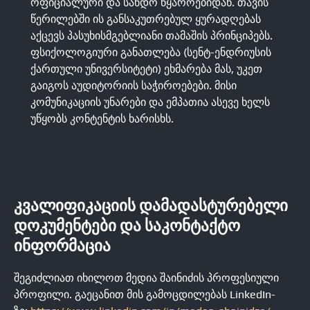
ოფიციალური და სანდო წყაროებიდან. თავის
წერილებში ის განსაკუთრებულ ყურადღებას
აქცევს პასუხისმგებლიანი თამაშის პრინციპებს.
ფსიქოლოგიური განათლება (სენტ-ენდრიუსის
ქართული უნივერსიტეტი) ეხმარება მას, უკეთ
გაიგოს აუდიტორიის საჭიროებები. მისი
კომუნიკაციის უნარები და ემპათია ასევე ხელს
უწყობს კონტენტის ხარისხს.
ᲙᲕᲐᲚᲘᲤᲘᲙᲐᲪᲘᲘᲡ ᲓᲐᲛᲐᲓᲐᲡᲢᲣᲠᲔᲑᲔᲚᲘ
ᲓᲝᲙᲣᲛᲔᲜᲢᲔᲑᲘ ᲓᲐ ᲡᲐᲙᲝᲜᲢᲐᲥᲢᲝ
ᲘᲜᲤᲝᲠᲛᲐᲪᲘᲐ
შეგიძლიათ იხილოთ მედია შაინიძის პროფესიული
პროფილი. გაეცანით მის გამოცდილებას LinkedIn-