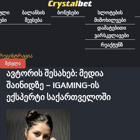
გადასვლა
შინაარსზე
ული
ბალანსის
ბონუსები
სლოტების
ები
შევსება
მიმოხილვები
დამატებითი
ვარსკვლავები
რეაქტუნზ
რეგისტრაცია
ᲨᲔᲡᲕᲚᲐ
ᲐᲕᲢᲝᲠᲘᲡ ᲨᲔᲡᲐᲮᲔᲑ: ᲛᲔᲓᲘᲐ
ᲨᲐᲘᲜᲘᲓᲖᲔ – IGAMING-ᲘᲡ
ᲔᲥᲡᲞᲔᲠᲢᲘ ᲡᲐᲥᲐᲠᲗᲕᲔᲚᲝᲨᲘ