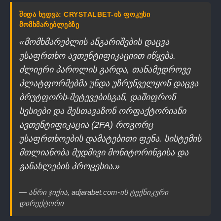
ᲨᲘᲓᲐ ᲮᲔᲓᲕᲐ: CRYSTALBET-ᲘᲡ ᲤᲝᲙᲣᲡᲘ
ᲛᲝᲛᲮᲛᲐᲠᲔᲑᲚᲔᲑᲖᲔ
«მომხმარებლის ანგარიშების დაცვა
უსაფრთხო ავთენტიფიკაციით იწყება.
ძლიერი პაროლის გარდა, თანამედროვე
პლატფორმებმა უნდა უზრუნველყონ დაცვა
ბრუტფორს-შეტევებისგან, დაშიფრონ
სესიები და შესთავაზონ ორფაქტორიანი
ავთენტიფიკაცია (2FA) როგორც
უსაფრთხოების დამატებითი ფენა. სისტემის
მთლიანობა მუდმივი მონიტორინგისა და
განახლების პროცესია.»
— ანრი ჯიქია, adjarabet.com-ის ტექნიკური
დირექტორი