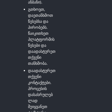
ანბანი).
გთხოვთ,
დაეთანხმოთ
წესებსა და
პირობებს.
წაიკითხეთ
პლატფორმის
წესები და
დაადასტურეთ
თქვენი
თანხმობა.
დაადასტურეთ
თქვენი
კონტაქტები.
პროცესის
დასასრულებ
ლად
შეიყვანეთ