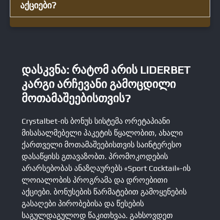
ᲐᲥᲪᲘᲔᲑᲘ?
ᲓᲐᲡᲙᲕᲜᲐ: ᲠᲐᲢᲝᲛ ᲐᲠᲘᲡ LIDERBET
ᲙᲐᲠᲒᲘ ᲐᲠᲩᲔᲕᲐᲜᲘ ᲒᲐᲛᲝᲪᲓᲘᲚᲘ
ᲛᲝᲗᲐᲛᲐᲨᲔᲔᲑᲘᲡᲗᲕᲘᲡ?
Crystalbet-ის ბონუს სისტემა ორეტაპიანი
მისასალმებელი პაკეტის წყალობით, ახალი
ქართველი მოთამაშეებისთვის საინტერესო
დასაწყისს გთავაზობთ. პრომოკოდების
არარსებობას ანაზღაურებს «Sport Cocktail»-ის
ლოიალობის პროგრამა და დროებითი
აქციები. ბონუსების წარმატებით გამოყენების
გასაღები პირობებისა და წესების
საგულდაგულოდ წაკითხვაა. გახსოვდეთ