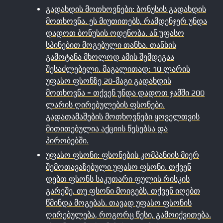
გადახდის მოთხოვნები: ბონუსის გადახდის
მოთხოვნა. ეს მიუთითებს, რამდენჯერ უნდა
დადოთ ბონუსის ოდენობა. ან უფასო
სპინებით მოგებული თანხა. თანხის
გამოტანა მხოლოდ ამის შემდეგაა
შესაძლებელი. მაგალითად: 10 ლარის
უფასო ფსონზე 20-მაგი გადახდის
მოთხოვნა = თქვენ უნდა დადოთ ჯამში 200
ლარის ღირებულების ფსონები.
გადათამაშების მოთხოვნები ყოველთვის
მითითებულია აქციის წესებსა და
პირობებში.
უფასო ფსონი: ფსონების კომპანიის მიერ
შემოთავაზებული უფასო ფსონი. თქვენ
დებთ ფსონს საკუთარი ფულის რისკის
გარეშე. თუ ფსონი მოიგებს, თქვენ იღებთ
წმინდა მოგებას. თავად უფასო ფსონის
ღირებულება, როგორც წესი, გამოიქვითება.