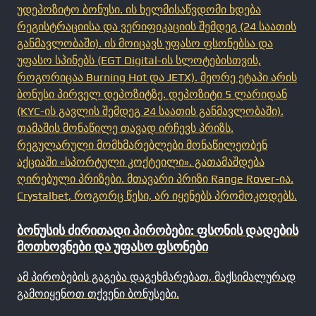
უდეპოზიტო ბონუსი. ის ხელმისაწვდომი ხდება
რეგისტრაციისა და ვერიფიკაციის შემდეგ (24 საათის
განმავლობაში). ის მოიცავს უფასო ფსონებსა და
უფასო სპინებს (EGT Digital-ის სლოტებისთვის,
როგორიცაა Burning Hot და JETX). მეორე ეტაპი არის
ბონუსი პირველ
დეპოზიტზე. დეპოზიტი 5 ლარიდან
(KYC-ის გავლის შემდეგ 24 საათის განმავლობაში).
თამაშის მონაწილე თავად ირჩევს პრიზს.
რეგულარული მომხმარებლები მონაწილეობენ
აქციაში «სპორტული კოქტეილი». გათამაშდება
ღირებული პრიზები. მთავარი პრიზი Range Rover-ია.
Crystalbet, როგორც წესი, არ იყენებს პრომოკოდებს.
ᲑᲝᲜᲣᲡᲘᲡ ᲫᲘᲠᲘᲗᲐᲓᲘ ᲞᲘᲠᲝᲑᲔᲑᲘ: ᲤᲡᲝᲜᲘᲡ ᲓᲐᲓᲔᲑᲘᲡ
ᲛᲝᲗᲮᲝᲕᲜᲔᲑᲘ ᲓᲐ ᲣᲤᲐᲡᲝ ᲤᲡᲝᲜᲔᲑᲘ
ამ პირობების გაგება დაგეხმარებათ, მაქსიმალურად
გამოიყენოთ თქვენი ბონუსები.