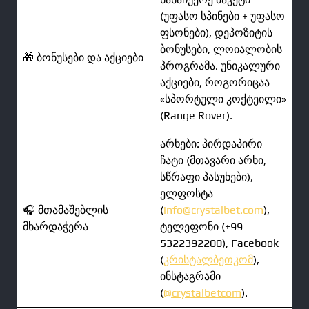
(უფასო სპინები + უფასო
ფსონები), დეპოზიტის
ბონუსები, ლოიალობის
🎁 ბონუსები და აქციები
პროგრამა. უნიკალური
აქციები, როგორიცაა
«სპორტული კოქტეილი»
(Range Rover).
არხები: პირდაპირი
ჩატი (მთავარი არხი,
სწრაფი პასუხები),
ელფოსტა
🎧 მთამაშებლის
(
info@crystalbet.com
),
მხარდაჭერა
ტელეფონი (+99
5322392200), Facebook
(
კრისტალბეთკომ
),
ინსტაგრამი
(
@crystalbetcom
).