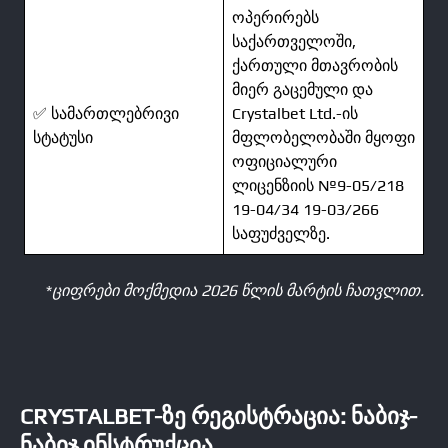
ოპერირებს
საქართველოში,
ქართული მთავრობის
მიერ გაცემული და
✅ სამართლებრივი
Crystalbet Ltd.-ის
სტატუსი
მფლობელობაში მყოფი
ოფიციალური
ლიცენზიის №9-05/218
19-04/34 19-03/266
საფუძველზე.
*
ციფრები მოქმედია 2026 წლის მარტის ჩათვლით.
CRYSTALBET-ᲖᲔ ᲠᲔᲒᲘᲡᲢᲠᲐᲪᲘᲐ: ᲜᲐᲑᲘᲯ-
ᲜᲐᲑᲘᲯ ᲘᲜᲡᲢᲠᲣᲥᲪᲘᲐ