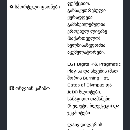
ფუნქციით.
⚽️ სპორტული ფსონები
განსაკუთრებული
ყურადღება
გამახვილებულია
ეროვნულ ლიგაზე
(საქართველო);
ხელმისაწვდომია
აკუმულატორები.
EGT Digital-ის, Pragmatic
Play-სა და სხვების (მათ
შორის Burning Hot,
Gates of Olympus და
🎰 ონლაინ კაზინო
JetX) სლოტები,
სამაგიდო თამაშები
(რულეტი, ბლექჯეკი) და
ჯეკპოტები.
ლაივ დილერის