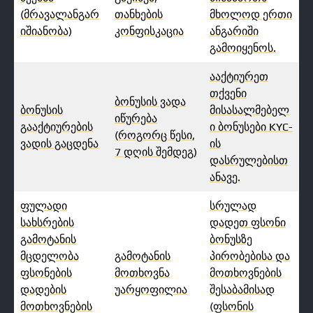
(მრავალანგარ
თანხების
მხოლოდ ერთი
იშიანობა)
კონფისკაცია
ანგარიში
გამოიყენოს.
ააქტიურეთ
თქვენი
ბონუსის ვადა
ბონუსის
მისასალმებელ
იწურება
გააქტიურების
ი ბონუსები KYC-
(როგორც წესი,
ვადის გაცდენა
ის
7 დღის შემდეგ)
დასრულებისთ
ანავე.
ფულადი
სრულად
სახსრების
დადეთ ფსონი
გამოტანის
ბონუსზე
მცდელობა
გამოტანის
პირობებისა და
ფსონების
მოთხოვნა
მოთხოვნების
დადების
უარყოფილია
შესაბამისად
მოთხოვნების
(ფსონის