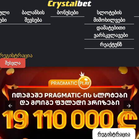
გადასვლა
შინაარსზე
ული
ბალანსის
ბონუსები
სლოტების
ები
შევსება
მიმოხილვები
დამატებითი
ვარსკვლავები
რეაქტუნზ
რეგისტრაცია
ᲨᲔᲡᲕᲚᲐ
რეგისტრაცია