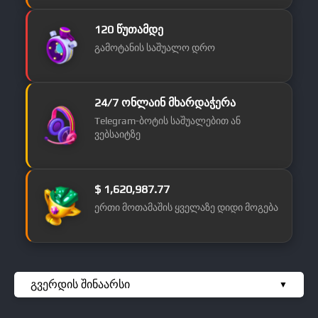
120 წუთამდე
გამოტანის საშუალო დრო
24/7 ონლაინ მხარდაჭერა
Telegram-ბოტის საშუალებით ან
ვებსაიტზე
$ 1,620,987.77
ერთი მოთამაშის ყველაზე დიდი მოგება
გვერდის შინაარსი
▼