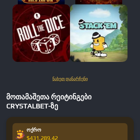
ნახეთ დანარჩენი
ᲛᲝᲗᲐᲛᲐᲨᲔᲗᲐ ᲠᲔᲘᲢᲘᲜᲒᲔᲑᲘ
CRYSTALBET-ᲖᲔ
ოქრო
$431,289.42