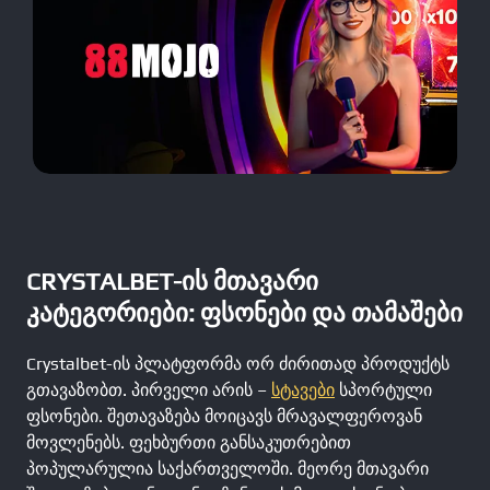
CRYSTALBET-ᲘᲡ ᲛᲗᲐᲕᲐᲠᲘ
ᲙᲐᲢᲔᲒᲝᲠᲘᲔᲑᲘ: ᲤᲡᲝᲜᲔᲑᲘ ᲓᲐ ᲗᲐᲛᲐᲨᲔᲑᲘ
Crystalbet-ის პლატფორმა ორ ძირითად პროდუქტს
გთავაზობთ. პირველი არის –
სტავები
სპორტული
ფსონები. შეთავაზება მოიცავს მრავალფეროვან
მოვლენებს. ფეხბურთი განსაკუთრებით
პოპულარულია საქართველოში. მეორე მთავარი