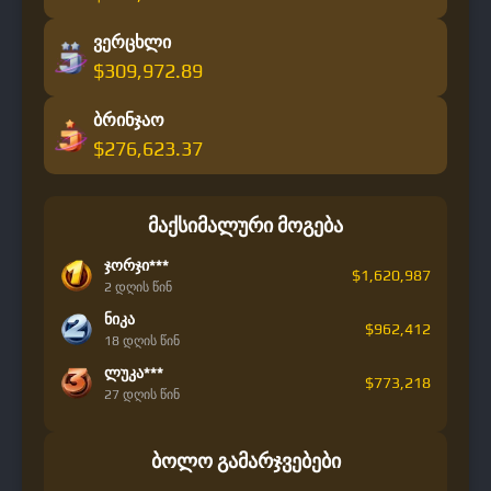
ვერცხლი
$309,972.89
ბრინჯაო
$276,623.37
ᲛᲐᲥᲡᲘᲛᲐᲚᲣᲠᲘ ᲛᲝᲒᲔᲑᲐ
ჯორჯი***
$1,620,987
2 დღის წინ
ნიკა
$962,412
18 დღის წინ
ლუკა***
$773,218
27 დღის წინ
ᲑᲝᲚᲝ ᲒᲐᲛᲐᲠᲯᲕᲔᲑᲔᲑᲘ