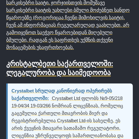
სარკისებრი საიტი. ჯორჯიისთვის მომუშავე
სარკისებრი საიტის უახლესი ბმული მოძებნეთ სანდო
წყაროებზე (როგორიცაა ჩვენი მიმოხილვის საიტი).
ჩვენ ამ ინფორმაციას რეგულარულად ვაახლებთ. არ
გამოიყენოთ საეჭვო წყაროებიდან მიღებული
ბმულები, რადგან ეს საფრთხეს უქმნის თქვენი
მონაცემების უსაფრთხოებას.
ᲙᲠᲘᲡᲢᲐᲚᲑᲔᲗᲘ ᲡᲐᲥᲐᲠᲗᲕᲔᲚᲝᲨᲘ:
ᲚᲔᲒᲐᲚᲣᲠᲝᲑᲐ ᲓᲐ ᲡᲐᲘᲛᲔᲓᲝᲝᲑᲐ
Crystalbet სრულად კანონიერად ოპერირებს
საქართველოში:
Crystalbet Ltd ფლობს №9-05/218
19-04/34 19-03/266 ნომრიან ლიცენზიას, რომელიც
გაცემულია ქართული მთავრობის მიერ და
რეგისტრირებულია Crystalbet Ltd-ის სახელზე. ეს
არის ქვეყნის მთავარი სათამაშო რეგულატორი.
ლიცენზია უზრუნველყოფს სამართლიანობასა და