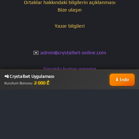
Ortaklar hakkındaki bilgilerin açıklanması
Bize ulaşın
Yazar bilgileri
✉️
admin@crystalbet-online.com
Sorumlu kumar oynama
Şartlar ve koşullar
📲 Crystalbet Uygulaması
⬇ İndir
2 000 ₾
Gizlilik Politikası
Kurulum Bonusu:
CrystalBet 2011-2026 © Tüm hakları saklıdır.
Bahis şirketinin merkez ofisi Tiflis'te bulunmaktadır.
Crystalbet'in lisansı (No. 9-05/218 19-04/34 19-03/266)
Gürcistan Hükümeti tarafından verilmiş ve Crystalbet Ltd.