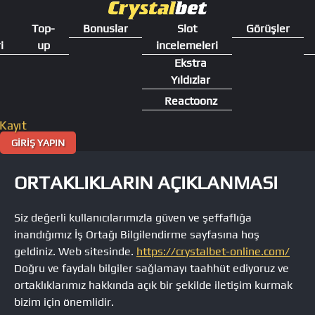
İçeriğe
atla
Top-
Bonuslar
Slot
Görüşler
i
up
incelemeleri
Ekstra
Yıldızlar
Reactoonz
Kayıt
GİRİŞ YAPIN
ORTAKLIKLARIN AÇIKLANMASI
Siz değerli kullanıcılarımızla güven ve şeffaflığa
inandığımız İş Ortağı Bilgilendirme sayfasına hoş
geldiniz. Web sitesinde.
https://crystalbet-online.com/
Doğru ve faydalı bilgiler sağlamayı taahhüt ediyoruz ve
ortaklıklarımız hakkında açık bir şekilde iletişim kurmak
bizim için önemlidir.