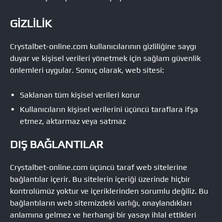
GIZLILIK
Crystalbet-online.com kullanıcılarının gizliliğine saygı
duyar ve kişisel verileri yönetmek için sağlam güvenlik
önlemleri uygular. Sonuç olarak, web sitesi:
Saklanan tüm kişisel verileri korur
Kullanıcıların kişisel verilerini üçüncü taraflara ifşa
etmez, aktarmaz veya satmaz
DIŞ BAĞLANTILAR
Crystalbet-online.com üçüncü taraf web sitelerine
bağlantılar içerir. Bu sitelerin içeriği üzerinde hiçbir
kontrolümüz yoktur ve içeriklerinden sorumlu değiliz. Bu
bağlantıların web sitemizdeki varlığı, onaylandıkları
anlamına gelmez ve herhangi bir yasayı ihlal ettikleri