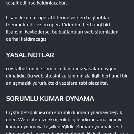
tespit edilirse kaldırılacaktır.
Lisanslı kumar operatörlerine verilen bağlantılar
izlenmektedir ve bu operatörlerden herhangi biri
lisansını kaybederse, bu bağlantıları web sitemizden
derhal kaldıracağız.
YASAL NOTLAR
crystalbet-online.com'u kullanımınız yasalara uygun
olmalıdır. Bu web sitesini kullanımınızla ilgili herhangi bir
anlaşmazlık yürürlükteki yasalara tabi olacaktır.
SORUMLU KUMAR OYNAMA
Crystalbet-online.com sorumlu kumar oynamayı teşvik
eder. Web sitemizdeki içerik bilgilendirme amaçlıdır ve
kumar oynamaya teşvik değildir. Kumar oynamak reşit
olmayanlar için yasa dışıdır ve önemli kişisel, sosyal, iş ve