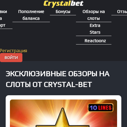
Перейти
к
вки
Пополнение
Бонусы
Обзоры на
Отз
содержимому
а
баланса
слоты
орт
Extra
Stars
Reactoonz
Регистрация
ВОЙТИ
ЭКСКЛЮЗИВНЫЕ ОБЗОРЫ НА
СЛОТЫ ОТ CRYSTAL-BET