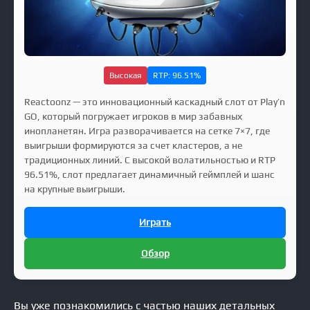
Высокая
RTP: 96.51%
Reactoonz — это инновационный каскадный слот от Play’n
GO, который погружает игроков в мир забавных
инопланетян. Игра разворачивается на сетке 7×7, где
выигрыши формируются за счет кластеров, а не
традиционных линий. С высокой волатильностью и RTP
96.51%, слот предлагает динамичный геймплей и шанс
на крупные выигрыши.
Играть
Обзор
Вы уже познакомились с частью наших детальных