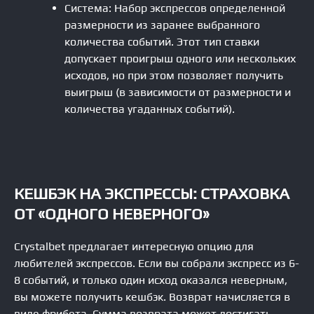
Система: Набор экспрессов определенной
размерности из заранее выбранного
количества событий. Этот тип ставки
допускает проигрыш одного или нескольких
исходов, но при этом позволяет получить
выигрыш (в зависимости от размерности и
количества угаданных событий).
КЕШБЭК НА ЭКСПРЕССЫ: СТРАХОВКА
ОТ «ОДНОГО НЕВЕРНОГО»
Crystalbet предлагает интересную опцию для
любителей экспрессов. Если вы собрали экспресс из 6-
8 событий, и только один исход оказался неверным,
вы можете получить кешбэк. Возврат начисляется в
виде фрибета. Сумма возврата может достигать