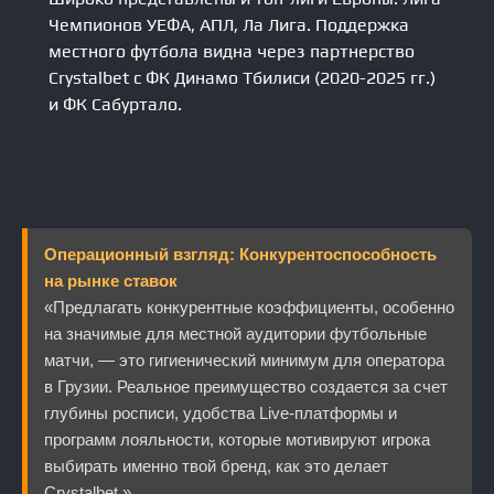
Чемпионов УЕФА, АПЛ, Ла Лига. Поддержка
местного футбола видна через партнерство
Crystalbet с ФК Динамо Тбилиси (2020-2025 гг.)
и ФК Сабуртало.
Операционный взгляд: Конкурентоспособность
на рынке ставок
«Предлагать конкурентные коэффициенты, особенно
на значимые для местной аудитории футбольные
матчи, — это гигиенический минимум для оператора
в Грузии. Реальное преимущество создается за счет
глубины росписи, удобства Live-платформы и
программ лояльности, которые мотивируют игрока
выбирать именно твой бренд, как это делает
Crystalbet.»