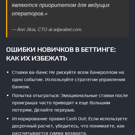
являются приоритетом для ведущих
операторов.»
— Anri Jikia, CTO at adjarabet.com.
ОШИБКИ НОВИЧКОВ В БЕТТИНГЕ:
КАК ИХ ИЗБЕЖАТЬ
Ставки ва-банк: Не рискуйте всем банкроллом на
одно событие. Используйте стратегии управления
банком.
Попытка отыграться: Эмоциональные ставки после
проигрыша часто приводят к еще большим
потерям. Делайте перерыв.
Игнорирование правил Cash Out: Если используете
досрочный расчет, убедитесь, что понимаете, как
рассчитывается сумма возврата.