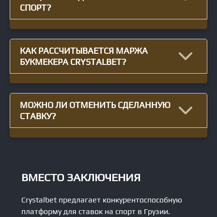
СПОРТ?
КАК РАССЧИТЫВАЕТСЯ МАРЖА
БУКМЕКЕРА CRYSTALBET?
МОЖНО ЛИ ОТМЕНИТЬ СДЕЛАННУЮ
СТАВКУ?
ВМЕСТО ЗАКЛЮЧЕНИЯ
Crystalbet предлагает конкурентоспособную
платформу для ставок на спорт в Грузии.